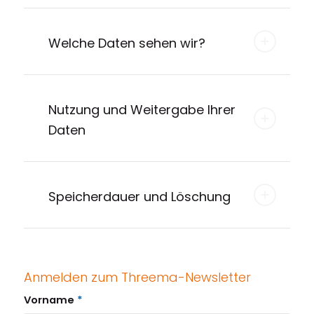
Threema installieren & öffnen
Laden Sie die App auf Ihr Smartphone, Tablet oder
Welche Daten sehen wir?
Ihren Desktop.
Starten Sie die App.
Kontakt hinzufügen
Nutzung und Weitergabe Ihrer
Öffnen Sie die Kontaktliste, suchen Sie unter
Neuer
Daten
Kontakt
nach *MEDIENZ oder scannen den QR-Code:
Speicherdauer und Löschung
Anmelden zum Threema-Newsletter
Vorname
*
Registrierung starten