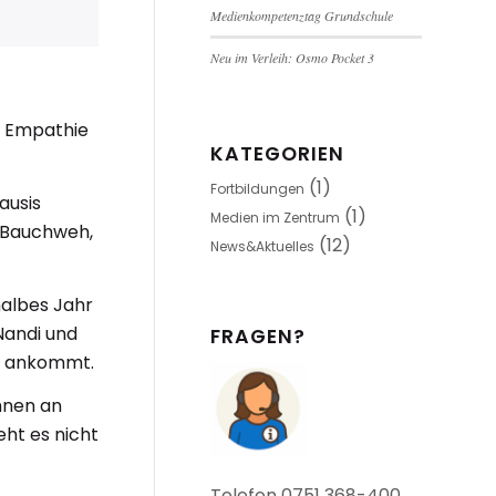
Medienkompetenztag Grundschule
Neu im Verleih: Osmo Pocket 3
t, Empathie
KATEGORIEN
(1)
Fortbildungen
ausis
(1)
Medien im Zentrum
r Bauchweh,
(12)
News&Aktuelles
 halbes Jahr
 Nandi und
FRAGEN?
ng ankommt.
ihnen an
eht es nicht
Telefon 0751 368-400