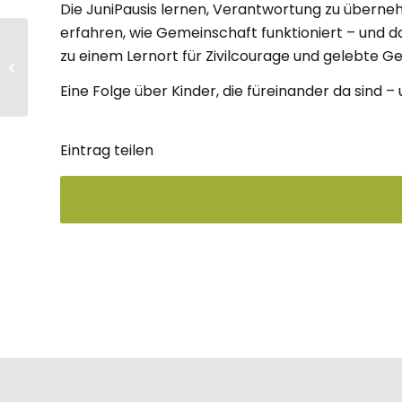
Die JuniPausis lernen, Verantwortung zu übern
erfahren, wie Gemeinschaft funktioniert – und da
Interview: Polizeipräsident Uwe
zu einem Lernort für Zivilcourage und gelebte G
Stürmer & Kriminalkommissar
Michael ...
Eine Folge über Kinder, die füreinander da sind –
Eintrag teilen