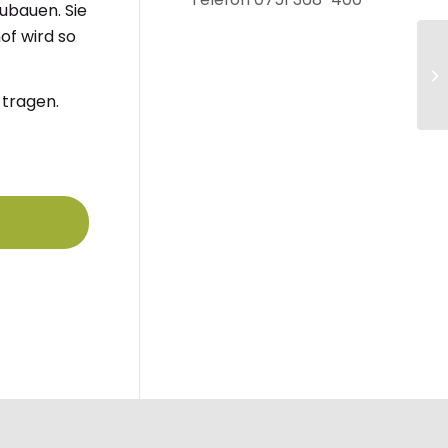
ubauen. Sie
of wird so
In
Sc
T
 tragen.